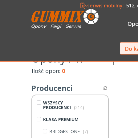
serwis mobilny:
512 7
Op
Do k
Opony / R
Wyświetl:
Ilość opon:
0
Producenci
WSZYSCY
PRODUCENCI
(214)
KLASA PREMIUM
BRIDGESTONE
(7)