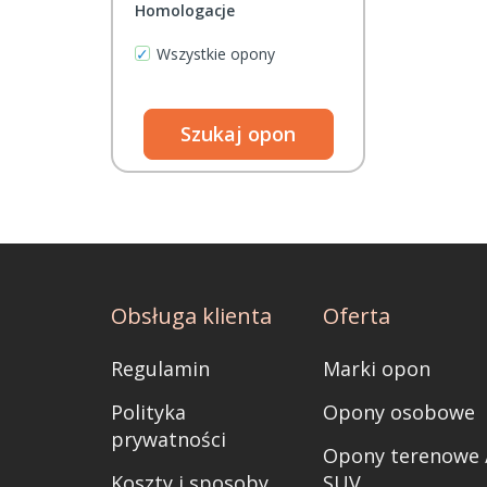
Homologacje
RoadX
(4)
Wszystkie opony
SAILUN
(6)
STRIAL
(3)
Szukaj opon
TAURUS
(5)
TIGAR
(1)
TRACMAX
(1)
VIKING
(13)
Obsługa klienta
Oferta
WANDA
(1)
Regulamin
Marki opon
WANLI
(1)
Polityka
Opony osobowe
WESTLAKE
(1)
prywatności
Opony terenowe 
WINDFORCE
(3)
Koszty i sposoby
SUV