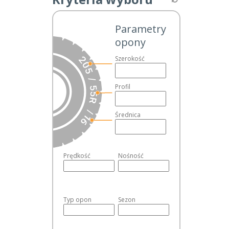
HEIDENAU
(1)
Parametry
KUMHO
(1)
opony
NEXEN
(2)
Szerokość
UNIROYAL
(8)
Profil
KLASA EKONOMICZNA
Średnica
ARIVO
(4)
BARUM
(5)
Prędkość
Nośność
BLACKLION
(3)
CEAT
(41)
COLLIN'S
(4)
Typ opon
Sezon
DĘBICA
(1)